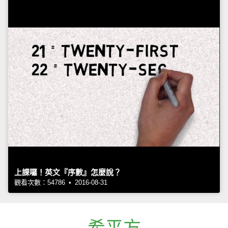
上課囉！英文『序數』怎麼說？
觀看次數：54786 • 2016-08-31
希平方