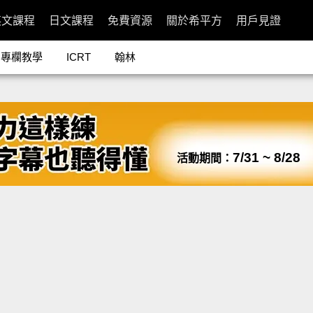
英文課程
日文課程
免費資源
關於希平方
用戶見證
專欄教學
ICRT
翰林
7/31 ~ 8/28
活動期間：