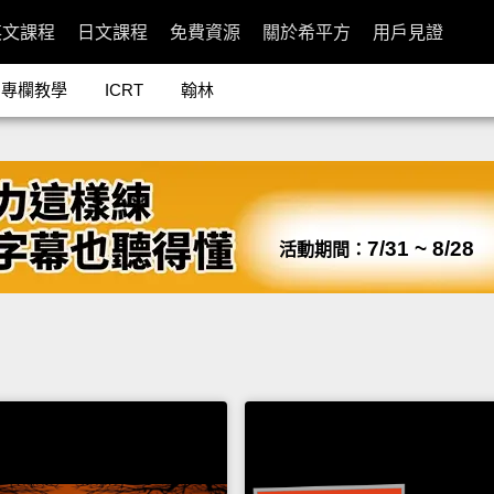
英文課程
日文課程
免費資源
關於希平方
用戶見證
專欄教學
ICRT
翰林
7/31 ~ 8/28
活動期間：