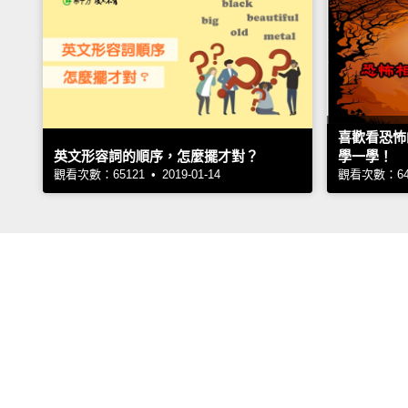
喜歡看恐怖
英文形容詞的順序，怎麼擺才對？
學一學！
觀看次數：65121 • 2019-01-14
觀看次數：6464