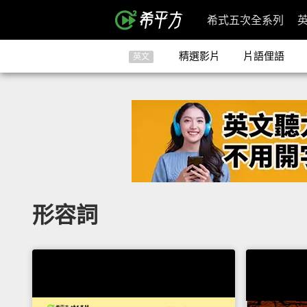
希式五次全系列
精選影片
片語俚語
英文
形容詞