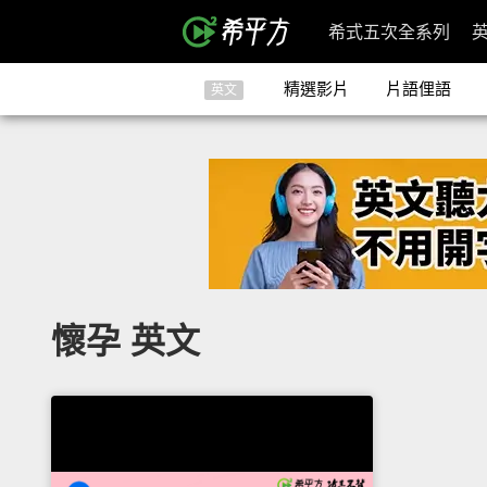
希式五次全系列
精選影片
片語俚語
英文
懷孕 英文