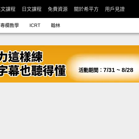
英文課程
日文課程
免費資源
關於希平方
用戶見證
專欄教學
ICRT
翰林
7/31 ~ 8/28
活動期間：