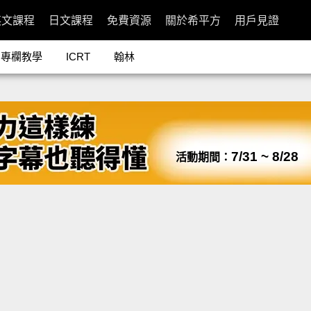
英文課程
日文課程
免費資源
關於希平方
用戶見證
專欄教學
ICRT
翰林
7/31 ~ 8/28
活動期間：