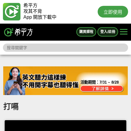
希平方
攻其不背
立即使用
App 開放下載中
購買課程
登入/註冊
活動期間：
7/31 ~ 8/28
打嗝