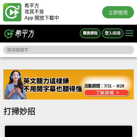
希平方
攻其不背
立即使用
App 開放下載中
購買課程
登入/註冊
活動期間：
7/31 ~ 8/28
打掃妙招