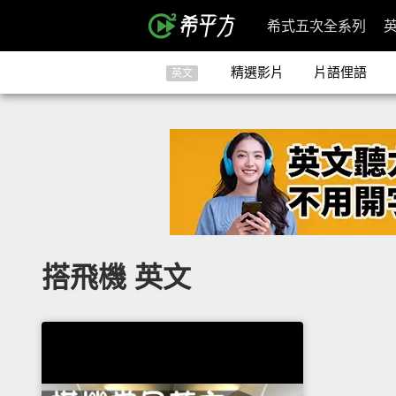
希式五次全系列
精選影片
片語俚語
英文
搭飛機 英文