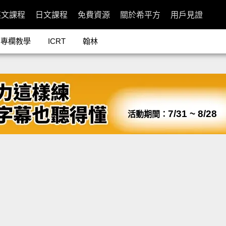
英文課程
日文課程
免費資源
關於希平方
用戶見證
專欄教學
ICRT
翰林
7/31 ~ 8/28
活動期間：