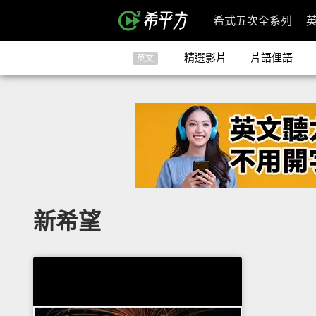
希式五次全系列
精選影片
片語俚語
英文
新希望