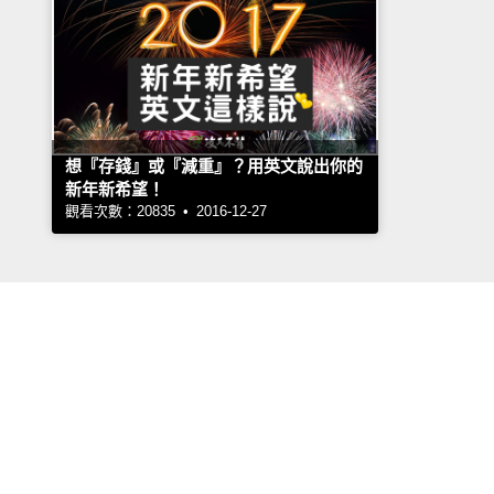
想『存錢』或『減重』？用英文說出你的
新年新希望！
觀看次數：20835 • 2016-12-27