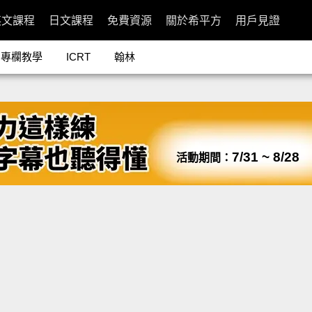
英文課程
日文課程
免費資源
關於希平方
用戶見證
專欄教學
ICRT
翰林
7/31 ~ 8/28
活動期間：