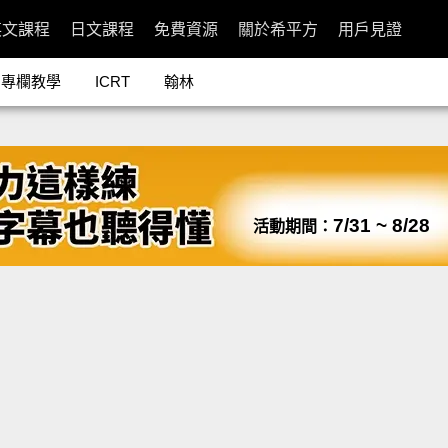
英文課程
日文課程
免費資源
關於希平方
用戶見證
專欄教學
ICRT
翰林
7/31 ~ 8/28
活動期間：