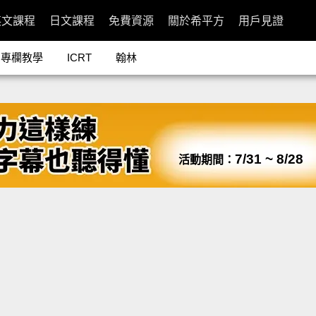
英文課程
日文課程
免費資源
關於希平方
用戶見證
專欄教學
ICRT
翰林
7/31 ~ 8/28
活動期間：