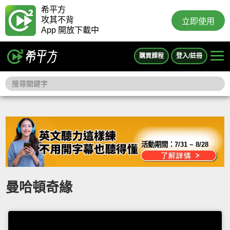
希平方
攻其不背
立即使用
App 開放下載中
購買課程
登入/註冊
活動期間：
7/31 ~ 8/28
曼哈頓奇緣