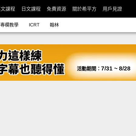
英文課程
日文課程
免費資源
關於希平方
用戶見證
專欄教學
ICRT
翰林
7/31 ~ 8/28
活動期間：