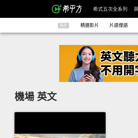
希式五次全系列
精選影片
片語俚語
英文
機場 英文