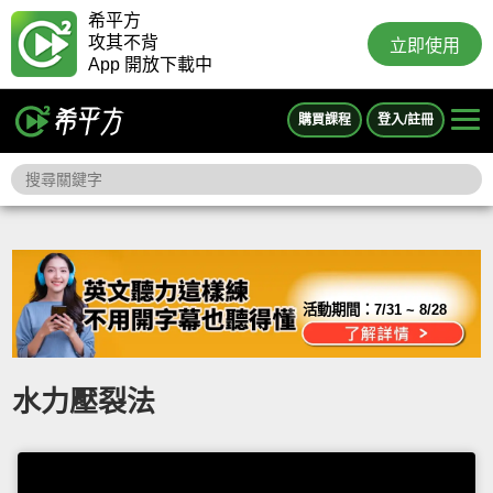
希平方
攻其不背
立即使用
App 開放下載中
購買課程
登入/註冊
活動期間：
7/31 ~ 8/28
水力壓裂法