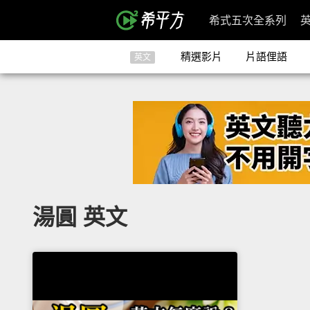
希式五次全系列
精選影片
片語俚語
英文
湯圓 英文