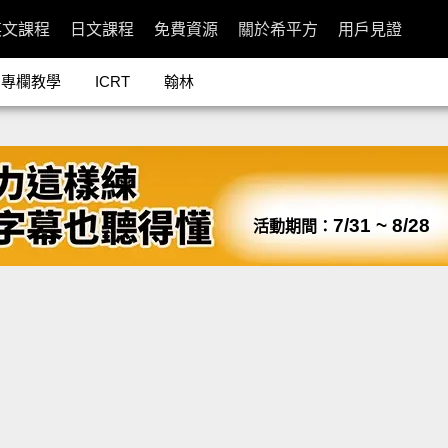
英文課程
日文課程
免費資源
關於希平方
用戶見證
專欄教學
ICRT
翰林
7/31 ~ 8/28
活動期間：