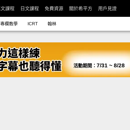
英文課程
日文課程
免費資源
關於希平方
用戶見證
專欄教學
ICRT
翰林
7/31 ~ 8/28
活動期間：