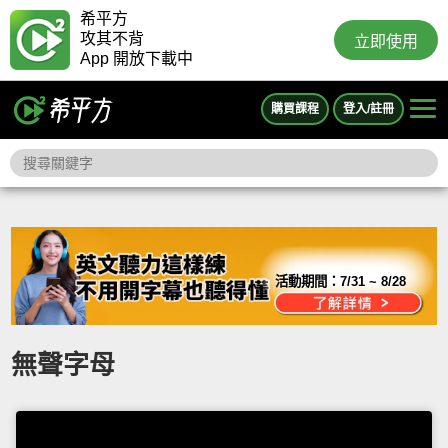
希平方
攻其不背
立即使用
App 開放下載中
購買課程
登入/註冊
活動期間：
7/31 ~ 8/28
無聲字母