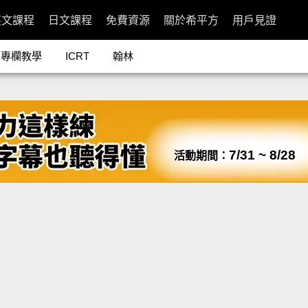
英文課程
日文課程
免費資源
關於希平方
用戶見證
專欄教學
ICRT
翰林
7/31 ~ 8/28
活動期間：