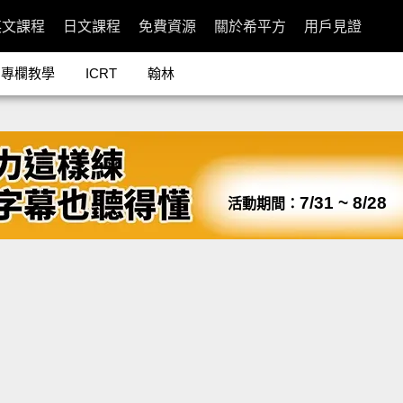
英文課程
日文課程
免費資源
關於希平方
用戶見證
專欄教學
ICRT
翰林
7/31 ~ 8/28
活動期間：