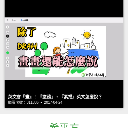
英文會『畫』！『塗鴉』、『素描』英文怎麼說？
觀看次數：311836 • 2017-04-24
希平方