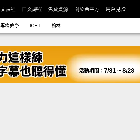
英文課程
日文課程
免費資源
關於希平方
用戶見證
專欄教學
ICRT
翰林
7/31 ~ 8/28
活動期間：