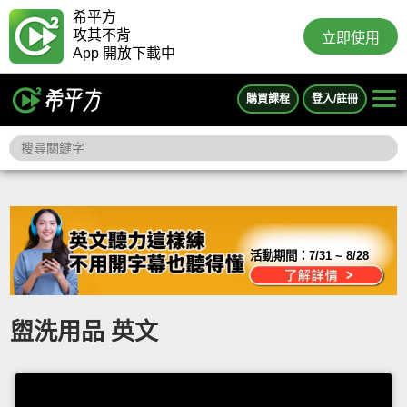
希平方
攻其不背
立即使用
App 開放下載中
購買課程
登入/註冊
活動期間：
7/31 ~ 8/28
盥洗用品 英文