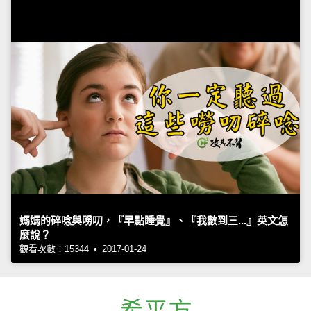
媽媽的碎唸與嘮叨，『早點睡覺』、『我數到三...』英文怎
麼說？
觀看次數：15344 • 2017-01-24
希平方