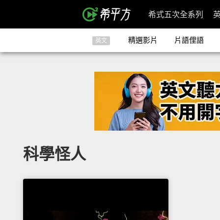
希式五次全系列
精選影片
片語俚語
英文
科學怪人