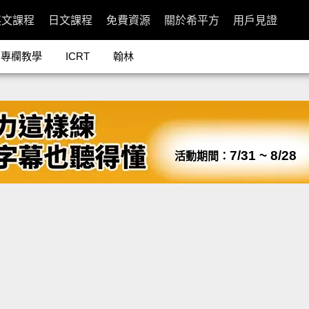
英文課程
日文課程
免費資源
關於希平方
用戶見證
專欄教學
ICRT
翰林
7/31 ~ 8/28
活動期間：