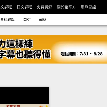
英文課程
日文課程
免費資源
關於希平方
用戶見證
專欄教學
ICRT
翰林
7/31 ~ 8/28
活動期間：