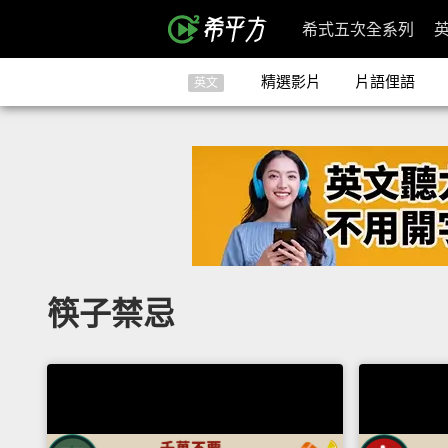
希式五次全系列
精選影片
片語俚語
英文
筷子禁忌