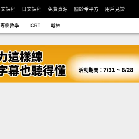
英文課程
日文課程
免費資源
關於希平方
用戶見證
專欄教學
ICRT
翰林
7/31 ~ 8/28
活動期間：