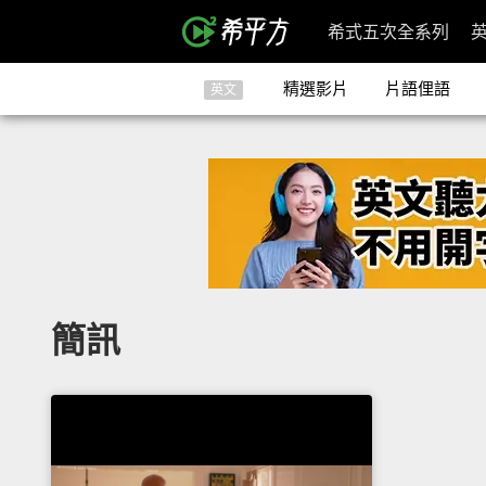
希式五次全系列
精選影片
片語俚語
英文
簡訊