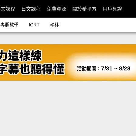
英文課程
日文課程
免費資源
關於希平方
用戶見證
專欄教學
ICRT
翰林
7/31 ~ 8/28
活動期間：