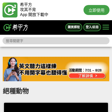
希平方
攻其不背
立即使用
App 開放下載中
購買課程
登入/註冊
活動期間：
7/31 ~ 8/28
絕種動物