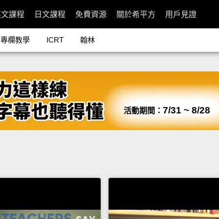
英文課程
日文課程
免費資源
關於希平方
用戶見證
專欄教學
ICRT
翰林
7/31 ~ 8/28
活動期間：