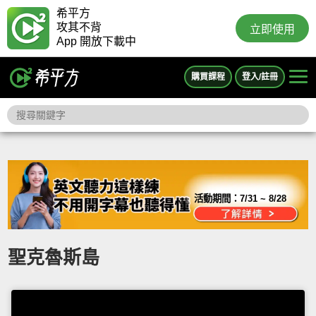
希平方
攻其不背
立即使用
App 開放下載中
購買課程
登入/註冊
活動期間：
7/31 ~ 8/28
聖克魯斯島