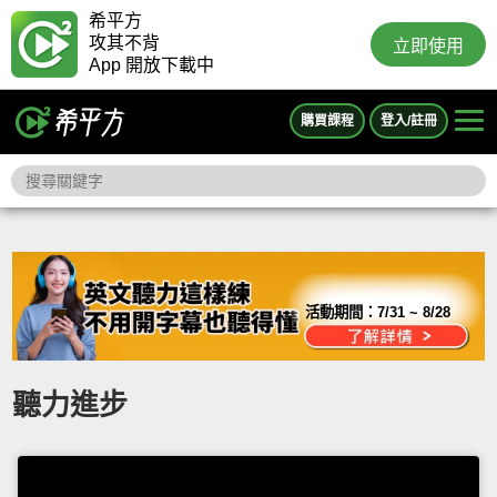
希平方
攻其不背
立即使用
App 開放下載中
購買課程
登入/註冊
活動期間：
7/31 ~ 8/28
聽力進步