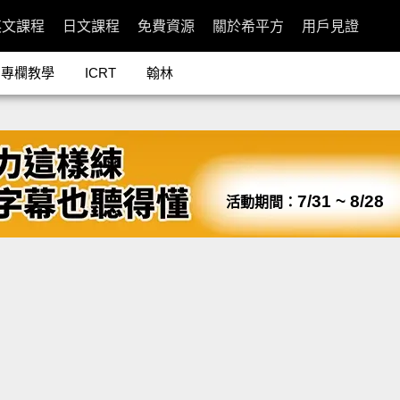
英文課程
日文課程
免費資源
關於希平方
用戶見證
專欄教學
ICRT
翰林
7/31 ~ 8/28
活動期間：