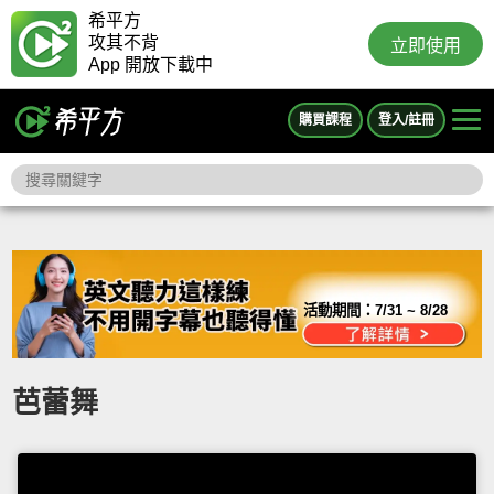
希平方
攻其不背
立即使用
App 開放下載中
購買課程
登入/註冊
活動期間：
7/31 ~ 8/28
芭蕾舞