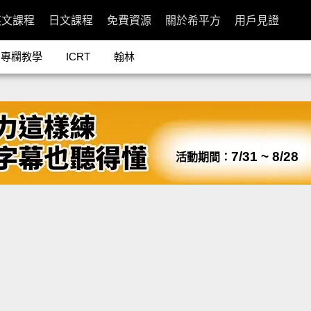
英文課程
日文課程
免費資源
關於希平方
用戶見證
專欄教學
ICRT
翰林
7/31 ~ 8/28
活動期間：