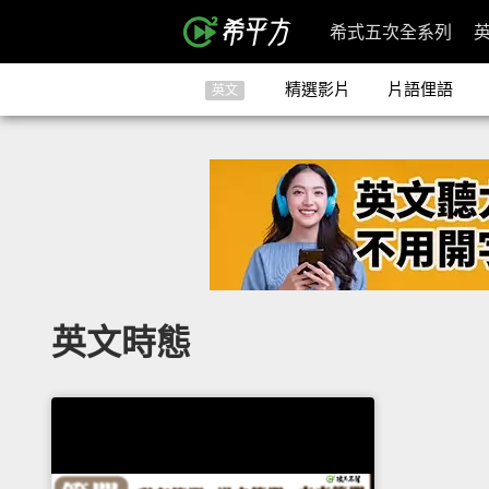
希式五次全系列
精選影片
片語俚語
英文
英文時態