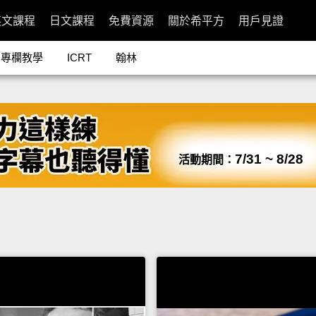
英文課程
日文課程
免費資源
關於希平方
用戶見證
專欄教學
ICRT
翰林
7/31 ~ 8/28
活動期間：