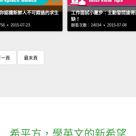
你認識新鮮人不可錯過的求生
工作面試小撇步：主動發問搶得
缺！
 • 2015-07-23
觀看次數：24034 • 2015-07-08
下一頁
最末頁
希平方
，
學英文的新希望