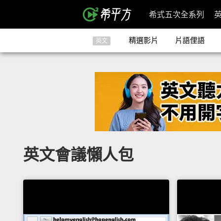
希式五次全系列
精選影片
片語俚語
英文
英文會議懶人包