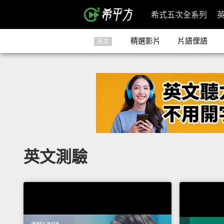
希式五次全系列
精選影片
片語俚語
英文
英文測驗