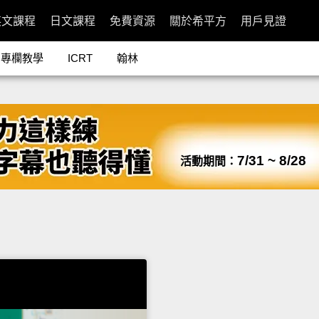
英文課程
日文課程
免費資源
關於希平方
用戶見證
專欄教學
ICRT
翰林
7/31 ~ 8/28
活動期間：