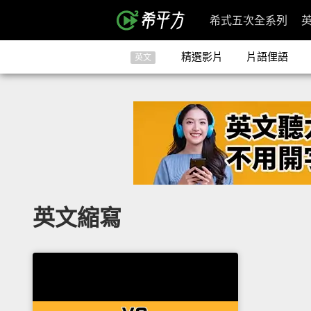
希式五次全系列
精選影片
片語俚語
英文
英文縮寫