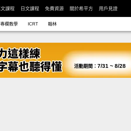
英文課程
日文課程
免費資源
關於希平方
用戶見證
專欄教學
ICRT
翰林
7/31 ~ 8/28
活動期間：