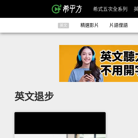
希式五次全系列
精選影片
片語俚語
英文
英文退步