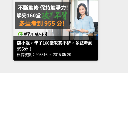
陳小姐，學了160堂攻其不背，多益考到
955分！
觀看次數：205816 • 2015-05-29