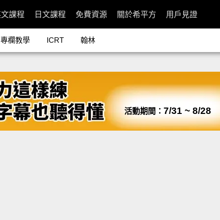
英文課程
日文課程
免費資源
關於希平方
用戶見證
專欄教學
ICRT
翰林
7/31 ~ 8/28
活動期間：