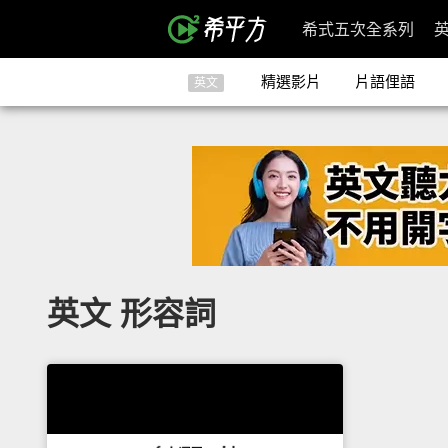
希式五次全系列
精選影片
片語俚語
英文
英文 形容詞