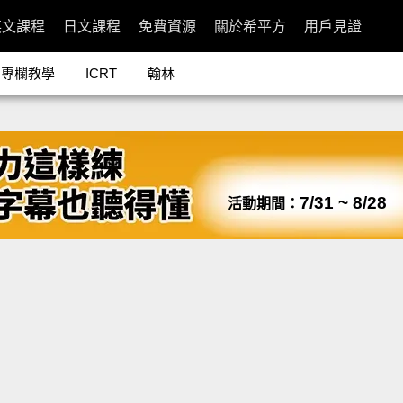
英文課程
日文課程
免費資源
關於希平方
用戶見證
專欄教學
ICRT
翰林
7/31 ~ 8/28
活動期間：