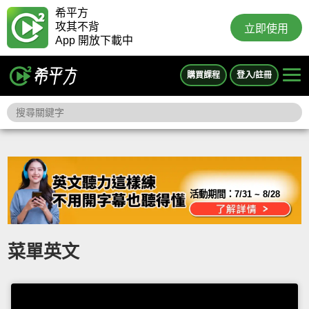
希平方
攻其不背
立即使用
App 開放下載中
購買課程
登入/註冊
活動期間：
7/31 ~ 8/28
菜單英文