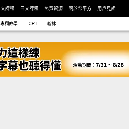
英文課程
日文課程
免費資源
關於希平方
用戶見證
專欄教學
ICRT
翰林
7/31 ~ 8/28
活動期間：