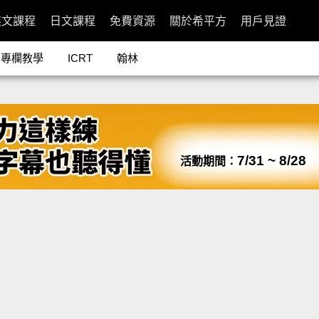
英文課程
日文課程
免費資源
關於希平方
用戶見證
專欄教學
ICRT
翰林
7/31 ~ 8/28
活動期間：