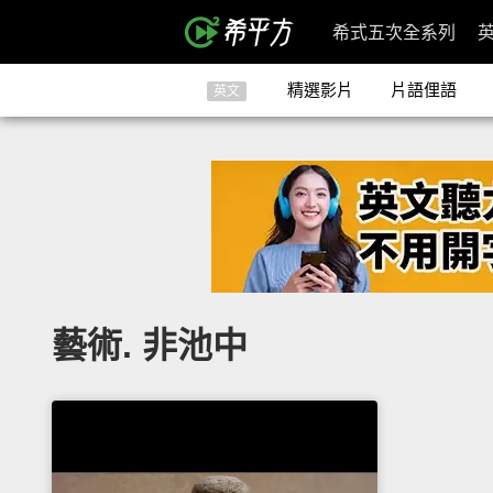
希式五次全系列
精選影片
片語俚語
英文
藝術. 非池中