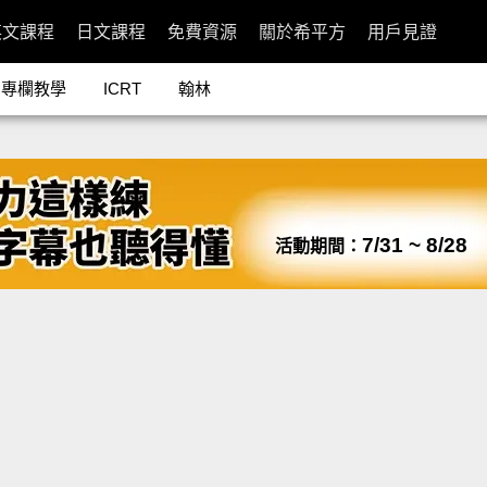
英文課程
日文課程
免費資源
關於希平方
用戶見證
專欄教學
ICRT
翰林
7/31 ~ 8/28
活動期間：