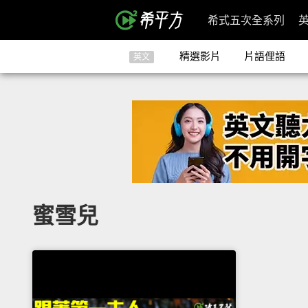
希式五次全系列
精選影片
片語俚語
英文
蜜雪兒