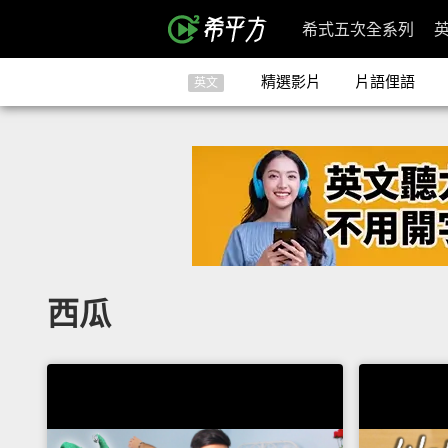
希式五次全系列
精選影片
片語俚語
英文
西瓜