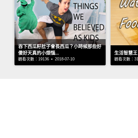
吞下西瓜籽肚子會長西瓜？小時候那些好
傻好天真的小煩惱...
生活智慧王
觀看次數：19136 • 2018-07-10
觀看次數：3170