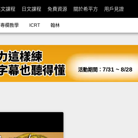
英文課程
日文課程
免費資源
關於希平方
用戶見證
專欄教學
ICRT
翰林
7/31 ~ 8/28
活動期間：