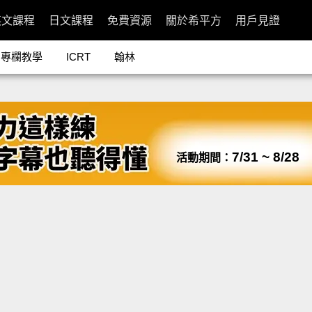
英文課程
日文課程
免費資源
關於希平方
用戶見證
專欄教學
ICRT
翰林
7/31 ~ 8/28
活動期間：