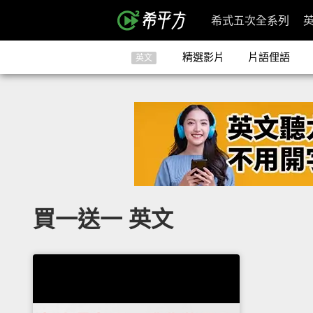
希式五次全系列
精選影片
片語俚語
英文
買一送一 英文