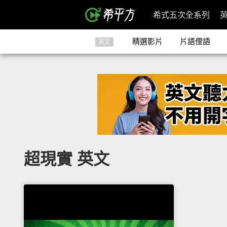
希式五次全系列
精選影片
片語俚語
英文
超現實 英文