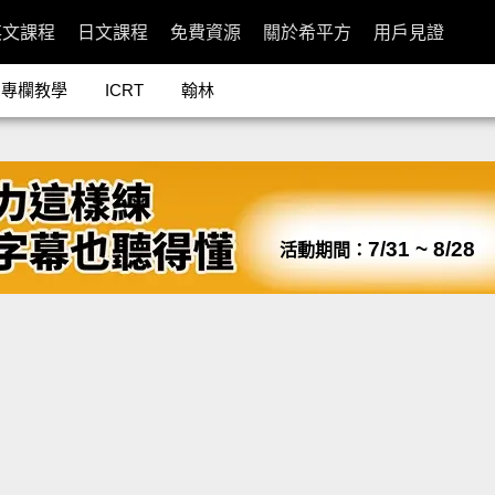
英文課程
日文課程
免費資源
關於希平方
用戶見證
專欄教學
ICRT
翰林
7/31 ~ 8/28
活動期間：