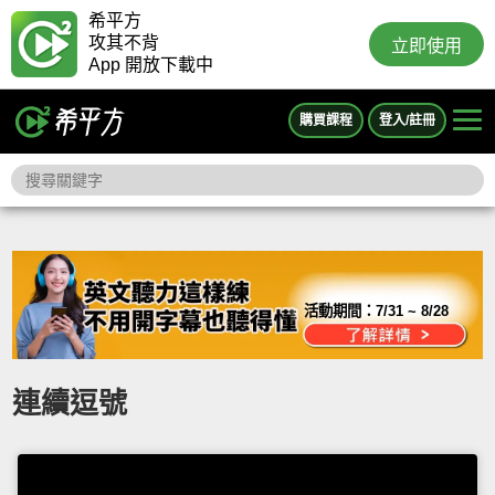
希平方
攻其不背
立即使用
App 開放下載中
購買課程
登入/註冊
活動期間：
7/31 ~ 8/28
連續逗號