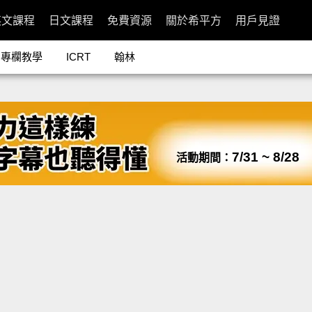
英文課程
日文課程
免費資源
關於希平方
用戶見證
專欄教學
ICRT
翰林
7/31 ~ 8/28
活動期間：