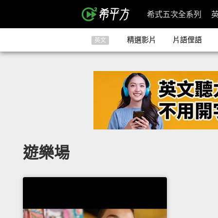
希式五次全系列
精選影片
片語俚語
英文
遊樂場