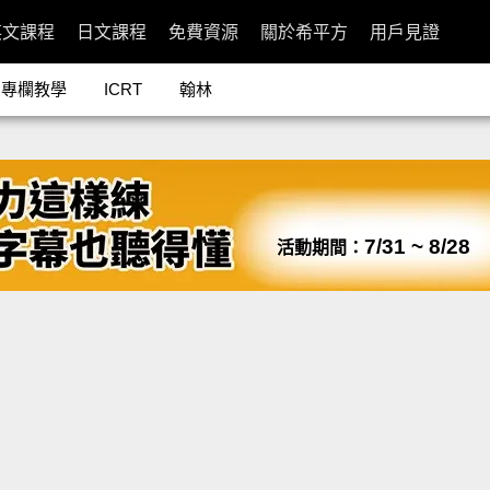
英文課程
日文課程
免費資源
關於希平方
用戶見證
專欄教學
ICRT
翰林
7/31 ~ 8/28
活動期間：