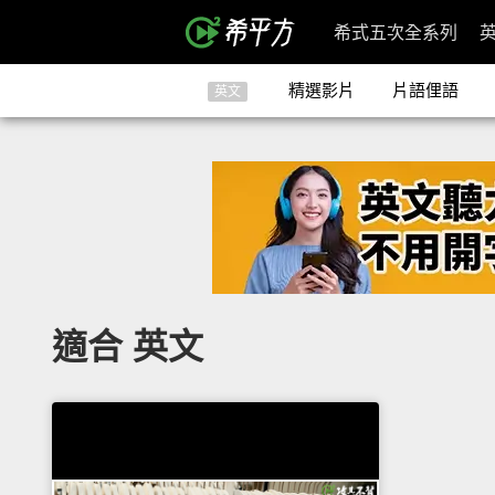
希式五次全系列
精選影片
片語俚語
英文
適合 英文