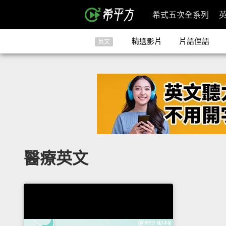
希式五次全系列
精選影片
片語俚語
英文
醫療英文