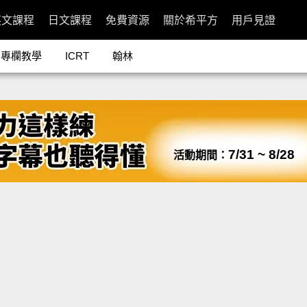
英文課程
日文課程
免費資源
關於希平方
用戶見證
專欄教學
ICRT
翰林
7/31 ~ 8/28
活動期間：